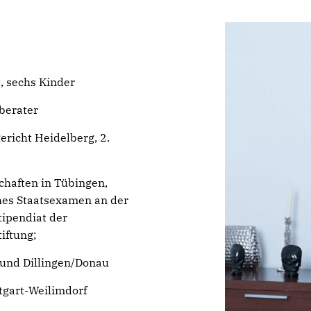
, sechs Kinder
sberater
richt Heidelberg, 2.
chaften in Tübingen,
ches Staatsexamen an der
tipendiat der
iftung;
 und Dillingen/Donau
tgart-Weilimdorf