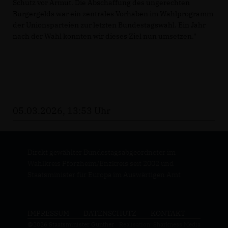
Schutz vor Armut. Die Abschaffung des ungerechten
Bürgergelds war ein zentrales Vorhaben im Wahlprogramm
der Unionsparteien zur letzten Bundestagswahl. Ein Jahr
nach der Wahl konnten wir dieses Ziel nun umsetzen."
05.03.2026, 13:53 Uhr
Direkt gewählter Bundestagsabgeordneter im
Wahlkreis Pforzheim/Enzkreis seit 2002 und
Staatsminister für Europa im Auswärtigen Amt
IMPRESSUM
DATENSCHUTZ
KONTAKT
@2026 Staatsminister Gunther
Realisation: Sharkness Media