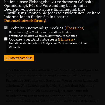
helfen, unser Webangebot zu verbessern (Website-
Optmierung). Für die Verwendung bestimmter
Dienste, benötigen wir Ihre Einwilligung. Ihre
Einwilligung können Sie jederzeit widerrufen. Weitere
Informationen finden Sie in unserer
Datenschutzerklärung
.
Technisch notwendige Cookies (
Übersicht
)
Die notwendigen Cookies werden allein für den
ordnungsgemäßen Gebrauch der Webseite benötigt.
Cookies von Drittanbietern (
Hinweis
)
Derzeit verzichten wir auf Scripte von Drittanbietern auf der
Webseite.
Einverstanden
"Das Bürgergeld der alten Ampel-Regierung war ungerecht.
Mit der neuen Grundsicherung kehren wir zurück zum
Prinzip des Förderns und Forderns. Wer arbeiten kann, soll
arbeiten. Wer Leistungen bezieht, soll mit dem Jobcenter
kooperieren. Wer sich dem verweigert, muss nun mit
deutlich härteren Sanktionen rechnen. Unser Ziel ist es,
mehr Menschen in Arbeit zu bringen, denn das ist der beste