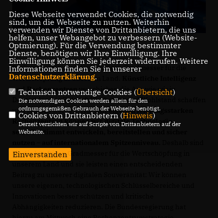
Diese Webseite verwendet Cookies, die notwendig
sind, um die Webseite zu nutzen. Weiterhin
verwenden wir Dienste von Drittanbietern, die uns
helfen, unser Webangebot zu verbessern (Website-
Optmierung). Für die Verwendung bestimmter
Dienste, benötigen wir Ihre Einwilligung. Ihre
Einwilligung können Sie jederzeit widerrufen. Weitere
Rechenzentren sind die künftigen Gradmesser für die
Informationen finden Sie in unserer
Datenschutzerklärung
.
Wertschöpfung in unserem Land.
Künstliche Intelligenz
und
Rechenzentren
verschieben die Art, wie wir in
Technisch notwendige Cookies (
Übersicht
)
Deutschland in Zukunft Wachstum und Wohlstand schaffen
Die notwendigen Cookies werden allein für den
ordnungsgemäßen Gebrauch der Webseite benötigt.
und sichern werden.
Nur mit eigenen leistungsstarken
Cookies von Drittanbietern (
Hinweis
)
Rechenzentren können wir digitale Technologie
Derzeit verzichten wir auf Scripte von Drittanbietern auf der
selbstbestimmt entwickeln, bereitstellen und sicher
Webseite.
nutzen – auf internationalem Spitzenniveau.
Deshalb sind
sie die künftigen Gradmesser für die Wertschöpfung in
Einverstanden
unserem Land und sie leisten einen entscheidenden
Beitrag zu unserer digitalen Souveränität: Wir können
unsere eigenen, technologischen Schlüsselbereiche und
Innovationen besser schützen und kritische
Abhängigkeiten reduzieren. Die Bundesregierung hat
hierzu am Mittwoch eine Rechenzentrumstrategie