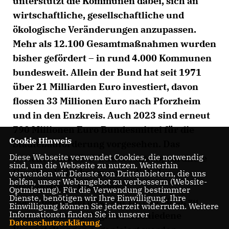
unterstützt die Kommunen dabei, sich an
wirtschaftliche, gesellschaftliche und
ökologische Veränderungen anzupassen.
Mehr als 12.100 Gesamtmaßnahmen wurden
bisher gefördert – in rund 4.000 Kommunen
bundesweit. Allein der Bund hat seit 1971
über 21 Milliarden Euro investiert, davon
flossen 33 Millionen Euro nach Pforzheim
und in den Enzkreis. Auch 2023 sind erneut
790 Millionen Euro Bundesmittel für die
Cookie Hinweis
Städtebauförderung vorgesehen. Das
Diese Webseite verwendet Cookies, die notwendig
berichtet der CDU-Bundestagsabgeordnete
sind, um die Webseite zu nutzen. Weiterhin
Gunther Krichbaum anlässlich des
verwenden wir Dienste von Drittanbietern, die uns
helfen, unser Webangebot zu verbessern (Website-
diesjährigen „Tages der
Optmierung). Für die Verwendung bestimmter
Dienste, benötigen wir Ihre Einwilligung. Ihre
Städtebauförderung“ am 13. Mai 2023, zu
Einwilligung können Sie jederzeit widerrufen. Weitere
Informationen finden Sie in unserer
dem auch in der Region verschiedene
Datenschutzerklärung
.