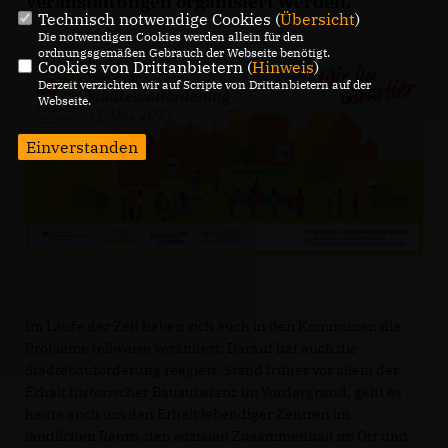
Veranstaltungen organisiert werden.
Technisch notwendige Cookies (
Übersicht
)
Die notwendigen Cookies werden allein für den
ordnungsgemäßen Gebrauch der Webseite benötigt.
Cookies von Drittanbietern (
Hinweis
)
Derzeit verzichten wir auf Scripte von Drittanbietern auf der
Webseite.
Einverstanden
Im Laufe der Zeit haben sich auch in den Kommunen die
Probleme teilweise verändert. Darauf hat auch die
Städtebauförderung reagiert. Stand früher vor allem der
Erhalt historischer Bausubstanz im Vordergrund, geht es
heute auch um den Erhalt lebendiger Zentren im
ländlichen Raum, den sozialen Zusammenhalt im Ort und