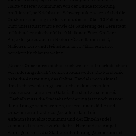
Hälfte unserer Kommunen von der Bundesförderung
profitieren“, so Krichbaum. Schwerpunkte waren dabei die
Ortskernsanierung in Pforzheim, die mit über 10 Millionen
Euro unterstützt wurde sowie die Sanierung der Kernstadt
in Mühlacker mit ebenfalls 10 Millionen Euro. Größere
Projekte gab es auch in Niefern-Öschelbronn mit 2,5
Millionen Euro und Heimsheim mit 1 Millionen Euro,
berichtet Krichbaum weiter.
Unsere Ortszentren stehen auch weiter unter erheblichem
Veränderungsdruck“, so Krichbaum weiter. Die Pandemie
habe die Ausweitung des Online-Handels noch einmal
drastisch beschleunigt, wie auch an dem erneuten
Insolvenzverfahren von Galeria Karstadt zu sehen sei.
Deshalb muss die Städtebauförderung jetzt noch stärker
darauf ausgerichtet werden, unsere Innenstädte und
Ortszentren attraktiv zu gestalten, damit die
Aufenthaltsqualität zunimmt und der Einzelhandel
zumindest teilweise zurückkehrt. Hier sind die Ampel-
Partei gefordert, die Städtebauförderung gemeinsam mit