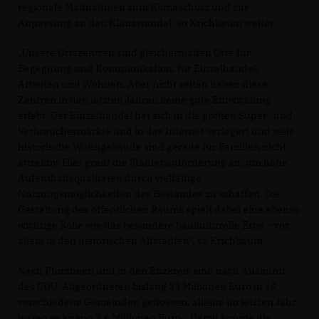
regionale Maßnahmen zum Klimaschutz und zur
Anpassung an den Klimawandel, so Krichbaum weiter.
Unsere Ortszentren sind gleichermaßen Orte für
Begegnung und Kommunikation, für Einzelhandel,
Arbeiten und Wohnen. Aber nicht selten haben diese
Zentren in den letzten Jahren keine gute Entwicklung
erlebt. Der Einzelhandel hat sich in die großen Super- und
Verbrauchermärkte und in das Internet verlagert und viele
historische Wohngebäude sind gerade für Familien nicht
attraktiv. Hier greift die Städtebauförderung an, um hohe
Aufenthaltsqualitäten durch vielfältige
Nutzungsmöglichkeiten des Bestandes zu schaffen. Die
Gestaltung des öffentlichen Raums spielt dabei eine ebenso
wichtige Rolle wie das besondere baukulturelle Erbe – vor
allem in den historischen Altstädten“, so Krichbaum.
Nach Pforzheim und in den Enzkreis sind nach Auskunft
des CDU-Abgeordneten bislang 33 Millionen Euro in 14
verschiedene Gemeinden geflossen, alleine im letzten Jahr
waren es knapp 3,6 Millionen Euro. „Damit konnte die