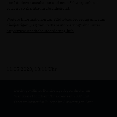
den Ländern auszubauen und neue Schwerpunkte zu
setzen“, so Krichbaum abschließend.
Weitere Informationen zur Städtebauförderung und zum
diesjährigen „Tag der Städtebauförderung“ sind unter
http://www.staedtebaufoerderung.info
11.05.2023, 13:11 Uhr
Direkt gewählter Bundestagsabgeordneter im
Wahlkreis Pforzheim/Enzkreis seit 2002 und
Staatsminister für Europa im Auswärtigen Amt