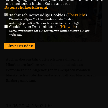
Informationen finden Sie in unserer
Datenschutzerklärung
.
Technisch notwendige Cookies (
Übersicht
)
Die notwendigen Cookies werden allein für den
ordnungsgemäßen Gebrauch der Webseite benötigt.
Cookies von Drittanbietern (
Hinweis
)
Derzeit verzichten wir auf Scripte von Drittanbietern auf der
Webseite.
Einverstanden
Auch in diesem Jahr durfte ich den zahlreichen
Mitarbeitern für Ihre Arbeit danken und mit den
Bewohnern und Angehörigen ins Gespräch kommen.
Musikalisch wurde das Fest wieder toll vom Musikverein
Enzberg umrahmt.
16.06.2024, 16:03 Uhr