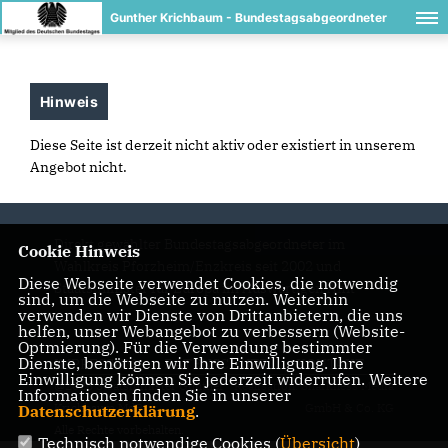
Gunther Krichbaum - Bundestagsabgeordneter
Hinweis
Diese Seite ist derzeit nicht aktiv oder existiert in unserem
Angebot nicht.
Direkt gewählter Bundestagsabgeordneter im
Cookie Hinweis
Wahlkreis Pforzheim/Enzkreis seit 2002 und
Diese Webseite verwendet Cookies, die notwendig
Staatsminister für Europa im Auswärtigen Amt
sind, um die Webseite zu nutzen. Weiterhin
verwenden wir Dienste von Drittanbietern, die uns
helfen, unser Webangebot zu verbessern (Website-
Optmierung). Für die Verwendung bestimmter
Dienste, benötigen wir Ihre Einwilligung. Ihre
IMPRESSUM
DATENSCHUTZ
KONTAKT
Einwilligung können Sie jederzeit widerrufen. Weitere
@2026 Staatsminister Gunther
Realisation: Sharkness Media
Informationen finden Sie in unserer
Krichbaum MdB
GmbH & Co. KG
Datenschutzerklärung
.
Alle Rechte vorbehalten.
Technisch notwendige Cookies (
Übersicht
)