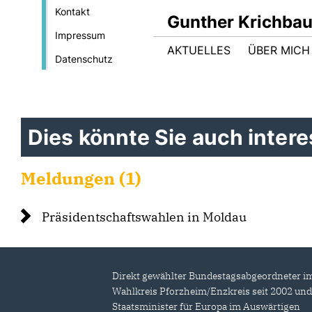
Kontakt
Gunther Krichba
Impressum
AKTUELLES
ÜBER MICH
Datenschutz
Dies könnte Sie auch interes
Meldungen (1)
Präsidentschaftswahlen in Moldau
Direkt gewählter Bundestagsabgeordneter i
Wahlkreis Pforzheim/Enzkreis seit 2002 un
Staatsminister für Europa im Auswärtigen